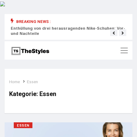
BREAKING NEWS :
rity:
Enthüllung von drei herausragenden Nike-Schuhen: Vor-
Die r
und Nachteile
Wich
Home
Essen
Kategorie:
Essen
ESSEN