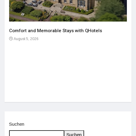
Comfort and Memorable Stays with QHotels
August 5, 2026
Einz
De
Suchen
Suchen