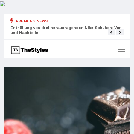
BREAKING NEWS :
rity:
Enthüllung von drei herausragenden Nike-Schuhen: Vor-
Die r
und Nachteile
Wich