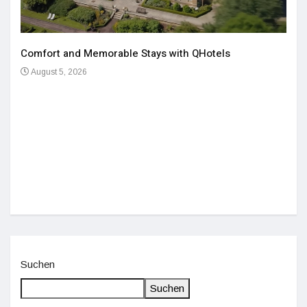
Comfort and Memorable Stays with QHotels
August 5, 2026
Einz
De
Suchen
Suchen