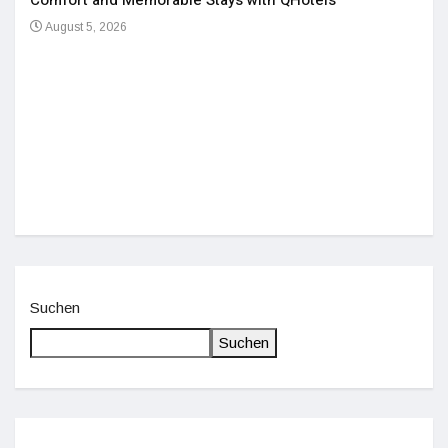
Comfort and Memorable Stays with QHotels
August 5, 2026
Einz
De
Suchen
Suchen