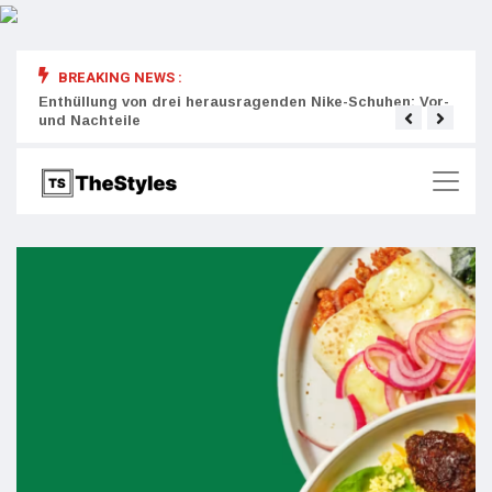
BREAKING NEWS :
rity:
Enthüllung von drei herausragenden Nike-Schuhen: Vor-
Die r
und Nachteile
Wich