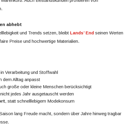
m Warenkorb. Auch Bestandskunden profitieren von
n.
ken abhebt
lebigkeit und Trends setzen, bleibt
Lands’ End
seinen Werten
, faire Preise und hochwertige Materialien.
in Verarbeitung und Stoffwahl
ch dem Alltag anpasst
auch große oder kleine Menschen berücksichtigt
e nicht jedes Jahr ausgetauscht werden
ort
, statt schnelllebigem Modekonsum
e Saison lang Freude macht, sondern über Jahre hinweg tragbar
esse.