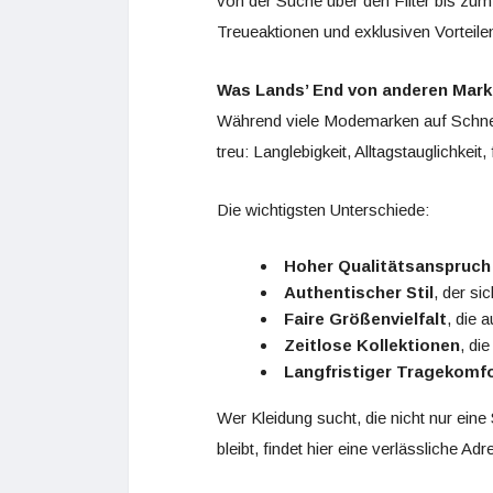
von der Suche über den Filter bis zu
Treueaktionen und exklusiven Vorteile
Was Lands’ End von anderen Mar
Während viele Modemarken auf Schnell
treu: Langlebigkeit, Alltagstauglichkeit
Die wichtigsten Unterschiede:
Hoher Qualitätsanspruch
Authentischer Stil
, der si
Faire Größenvielfalt
, die 
Zeitlose Kollektionen
, di
Langfristiger Tragekomf
Wer Kleidung sucht, die nicht nur ein
bleibt, findet hier eine verlässliche Adr