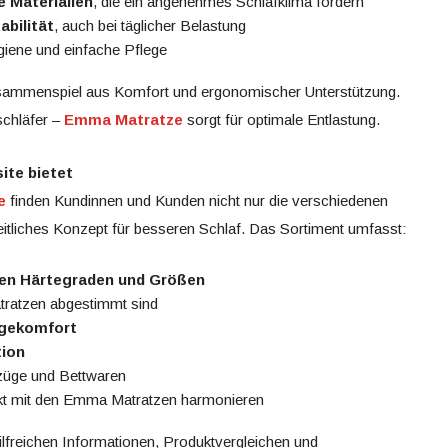
 Materialien
, die ein angenehmes Schlafklima fördern
abilität
, auch bei täglicher Belastung
giene und einfache Pflege
sammenspiel aus Komfort und ergonomischer Unterstützung.
schläfer –
Emma Matratze
sorgt für optimale Entlastung.
ite bietet
e
finden Kundinnen und Kunden nicht nur die verschiedenen
itliches Konzept für besseren Schlaf. Das Sortiment umfasst:
nen Härtegraden und Größen
atratzen abgestimmt sind
egekomfort
tion
züge und Bettwaren
fekt mit den Emma Matratzen harmonieren
 hilfreichen Informationen, Produktvergleichen und