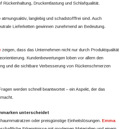
 Rückenhaltung, Druckentlastung und Schlafqualität.
 atmungsaktiv, langlebig und schadstofffrei sind. Auch
utrale Lieferketten gewinnen zunehmend an Bedeutung.
e
zeigen, dass das Unternehmen nicht nur durch Produktqualität
eorientierung. Kundenbewertungen loben vor allem den
ung und die sichtbare Verbesserung von Rückenschmerzen
 Fragen werden schnell beantwortet – ein Aspekt, der das
 macht.
nmarken unterscheidet
chaummatratzen oder preisgünstige Einheitslösungen.
Emma
schaftliche Erkenntnisse mit modernen Materialien und einem