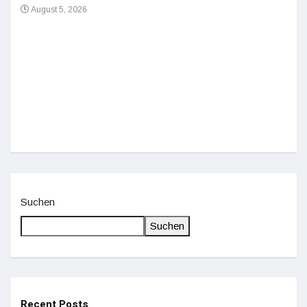
August 5, 2026
Einz
De
Suchen
Suchen
Recent Posts