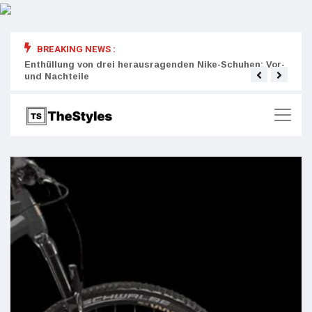
BREAKING NEWS :
rity:
Enthüllung von drei herausragenden Nike-Schuhen: Vor-
Die r
und Nachteile
Wich