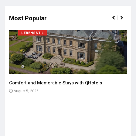
Most Popular
LEBENSSTIL
Comfort and Memorable Stays with QHotels
August 5, 2026
Einz
De