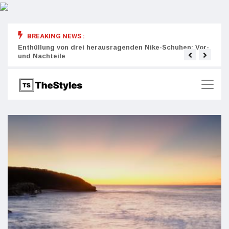
BREAKING NEWS :
rity:
Enthüllung von drei herausragenden Nike-Schuhen: Vor-
Die r
und Nachteile
Wich