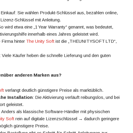
n Einkauf: Sie wählen Produkt‑Schlüssel aus, bezahlen online,
n Lizenz‑Schlüssel mit Anleitung.
So wird etwa eine „1 Year Warranty“ genannt, was bedeutet,
tivierungshilfe innerhalb eines Jahres geleistet wird.
 Firma hinter
The Unity Soft
ist die „THEUNITYSOFT LTD“,
Viele Käufer heben die schnelle Lieferung und den guten
enüber anderen Marken aus?
ft
verlangt deutlich günstigere Preise als marktüblich.
he Installation
: Die Aktivierung verläuft reibungslos, und bei
rt geleistet.
: Anders als klassische Software‑Händler mit physischen
ity Soft
rein auf digitale Lizenzschlüssel → dadurch geringere
glich günstigere Preise.
 der Bestellung gibt es Schritt‑für‑Schritt‑Anleitungen zur