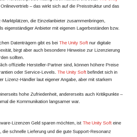
nlinevertrieb – das wirkt sich auf die Preisstruktur und das
z‑Marktplätzen, die Einzelanbieter zusammenbringen,
ls eigenständiger Anbieter mit eigenen Lagerbeständen bzw.
chen Datenträgern gibt es bei
The Unity Soft
nur digitale
exität, birgt aber auch besondere Hinweise zur Lizenzierung
rden sollten.
ich offizielle Hersteller‑Partner sind, können höhere Preise
rantien oder Service‑Levels.
The Unity Soft
befindet sich in
ller Lizenz‑Händler laut eigener Angabe, aber mit starkem
erseits hohe Zufriedenheit, andererseits auch Kritikpunkte –
hmal die Kommunikation langsamer war.
tware‑Lizenzen Geld sparen möchten, ist
The Unity Soft
eine
e, die schnelle Lieferung und die gute Support‑Resonanz