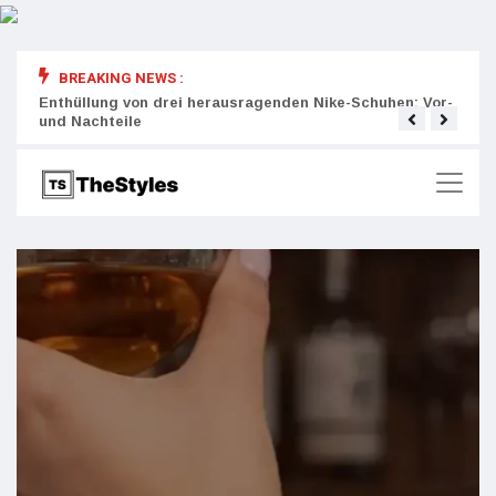
BREAKING NEWS :
rity:
Enthüllung von drei herausragenden Nike-Schuhen: Vor-
Die r
und Nachteile
Wich