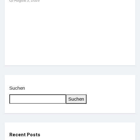
August 5, 2026
Einz
De
Suchen
Suchen
Recent Posts