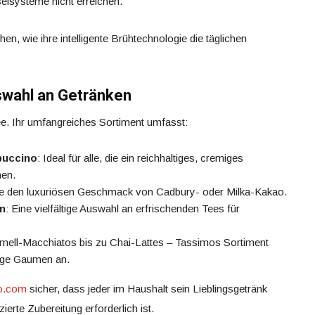
elsysteme nicht erreichen.
hen, wie ihre intelligente Brühtechnologie die täglichen
swahl an Getränken
ee. Ihr umfangreiches Sortiment umfasst:
puccino
: Ideal für alle, die ein reichhaltiges, cremiges
hen.
ie den luxuriösen Geschmack von Cadbury- oder Milka-Kakao.
en
: Eine vielfältige Auswahl an erfrischenden Tees für
mell-Macchiatos bis zu Chai-Lattes – Tassimos Sortiment
dige Gaumen an.
o.com
sicher, dass jeder im Haushalt sein Lieblingsgetränk
erte Zubereitung erforderlich ist.