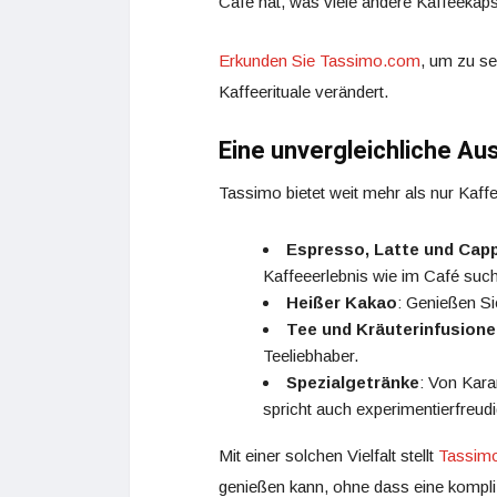
Café hat, was viele andere Kaffeekaps
Erkunden Sie Tassimo.com
, um zu se
Kaffeerituale verändert.
Eine unvergleichliche Au
Tassimo bietet weit mehr als nur Kaff
Espresso, Latte und Cap
Kaffeeerlebnis wie im Café suc
Heißer Kakao
: Genießen S
Tee und Kräuterinfusion
Teeliebhaber.
Spezialgetränke
: Von Kara
spricht auch experimentierfreu
Mit einer solchen Vielfalt stellt
Tassim
genießen kann, ohne dass eine komplizi