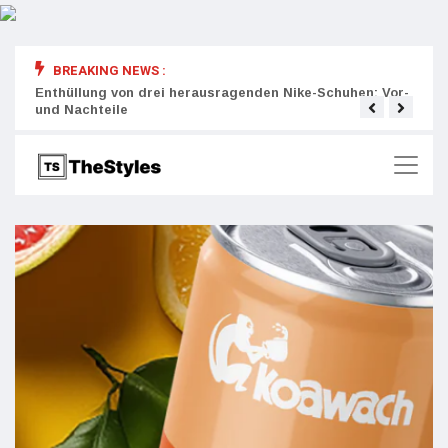
BREAKING NEWS :
rity:
Enthüllung von drei herausragenden Nike-Schuhen: Vor-
Die r
und Nachteile
Wich