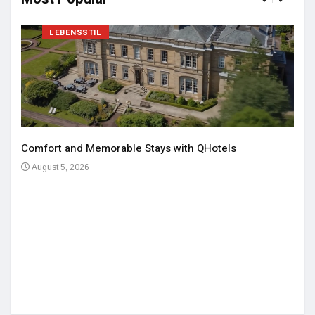
LEBENSSTIL
Comfort and Memorable Stays with QHotels
August 5, 2026
Einz
De