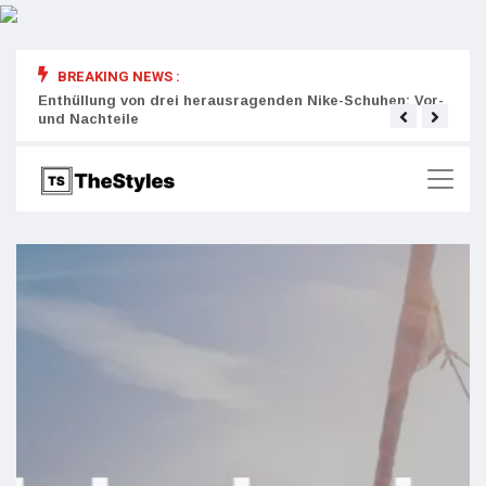
BREAKING NEWS :
rity:
Enthüllung von drei herausragenden Nike-Schuhen: Vor-
Die r
und Nachteile
Wich