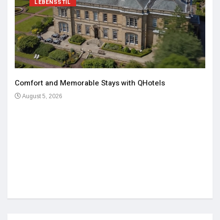
LEBENSSTIL
Comfort and Memorable Stays with QHotels
August 5, 2026
Einz
De