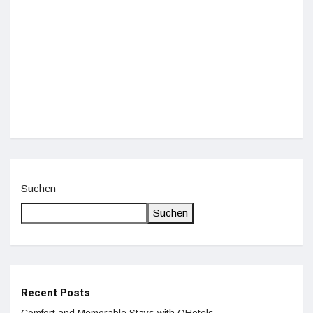
Einz
De
Suchen
Suchen
Recent Posts