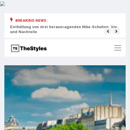
BREAKING NEWS :
rity:
Enthüllung von drei herausragenden Nike-Schuhen: Vor-
Die r
und Nachteile
Wich