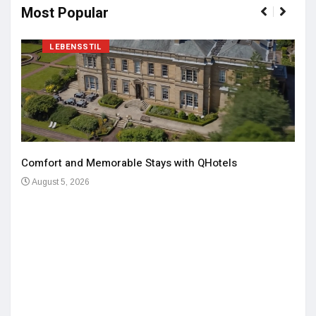
Most Popular
LEBENSSTIL
Comfort and Memorable Stays with QHotels
August 5, 2026
Einz
De