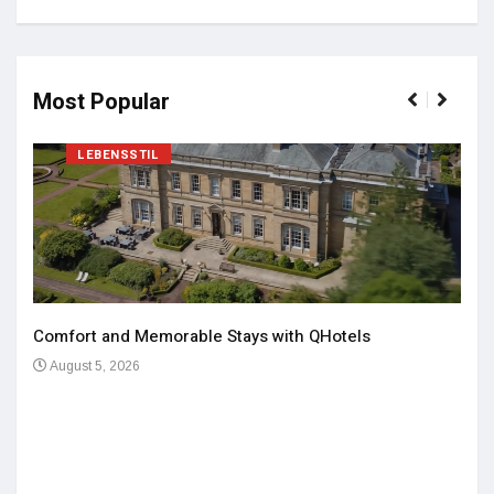
Most Popular
LEBENSSTIL
Comfort and Memorable Stays with QHotels
August 5, 2026
Einz
De