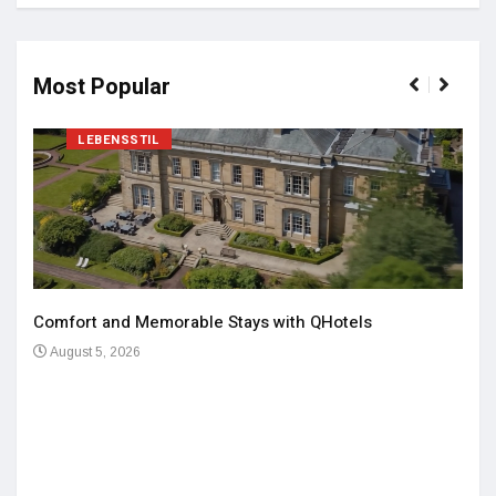
Most Popular
LEBENSSTIL
Comfort and Memorable Stays with QHotels
August 5, 2026
Einz
De