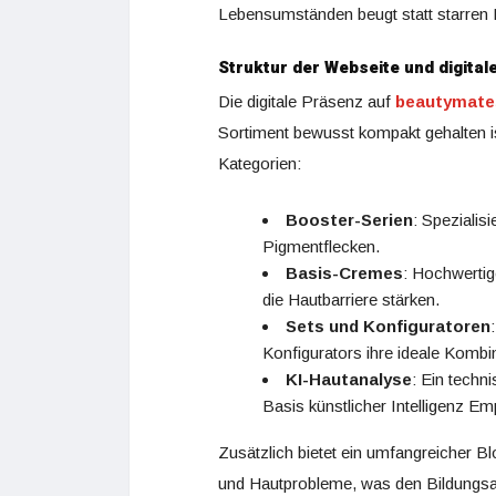
Lebensumständen beugt statt starren 
Struktur der Webseite und digital
Die digitale Präsenz auf
beautymate
Sortiment bewusst kompakt gehalten is
Kategorien:
Booster-Serien
: Spezialis
Pigmentflecken.
Basis-Cremes
: Hochwertig
die Hautbarriere stärken.
Sets und Konfiguratoren
Konfigurators ihre ideale Komb
KI-Hautanalyse
: Ein techni
Basis künstlicher Intelligenz E
Zusätzlich bietet ein umfangreicher B
und Hautprobleme, was den Bildungsan