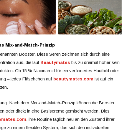
as Mix-and-Match-Prinzip
genannten Booster.
Diese Seren zeichnen sich durch eine
tration aus, die laut
Beautymates
bis zu dreimal höher sein
ukten. Ob 15 % Niacinamid für ein verfeinertes Hautbild oder
rung – jedes Fläschchen auf
beautymates.com
ist auf ein
ten.
dung: Nach dem Mix-and-Match-Prinzip können die Booster
gen oder direkt in eine Basiscreme gemischt werden.
Dies
ymates.com
, ihre Routine täglich neu an den Zustand ihrer
ge zu einem flexiblen System, das sich den individuellen