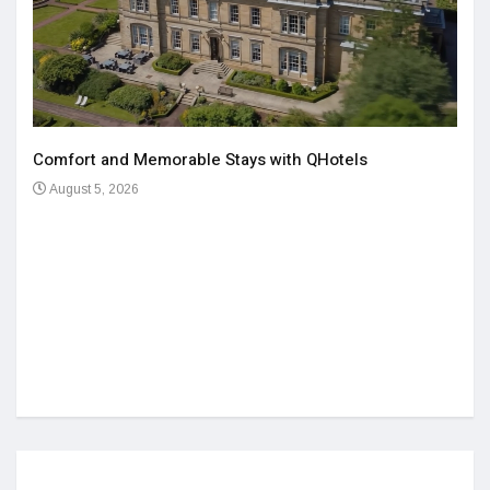
Comfort and Memorable Stays with QHotels
August 5, 2026
Einz
De