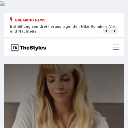
BREAKING NEWS :
rity:
Enthüllung von drei herausragenden Nike-Schuhen: Vor-
Die r
und Nachteile
Wich