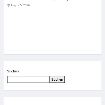
August 5, 2026
Einz
De
Suchen
Suchen