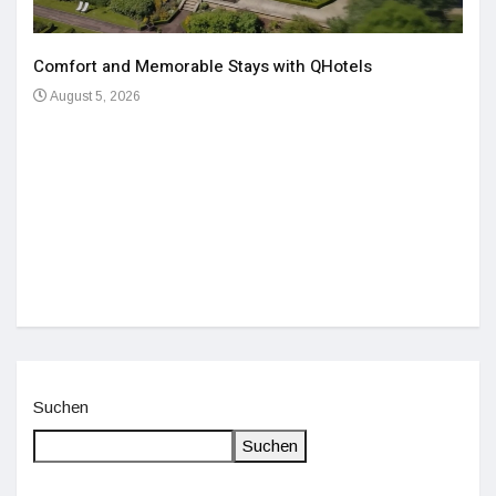
Comfort and Memorable Stays with QHotels
August 5, 2026
Einz
De
Suchen
Suchen