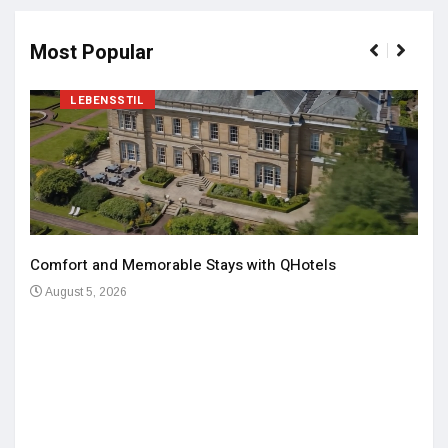
Most Popular
LEBENSSTIL
Comfort and Memorable Stays with QHotels
August 5, 2026
Einz
De