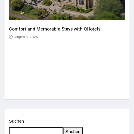
Comfort and Memorable Stays with QHotels
August 5, 2026
Einz
De
Suchen
Suchen