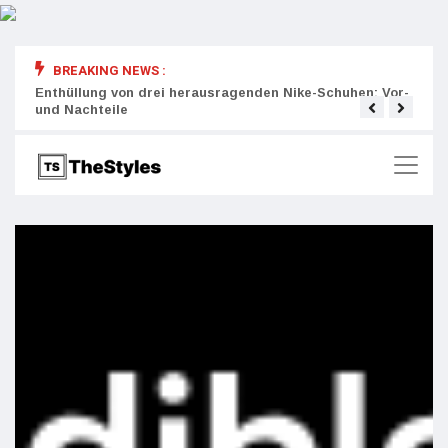
BREAKING NEWS :
rity:
Enthüllung von drei herausragenden Nike-Schuhen: Vor-
Die r
und Nachteile
Wich