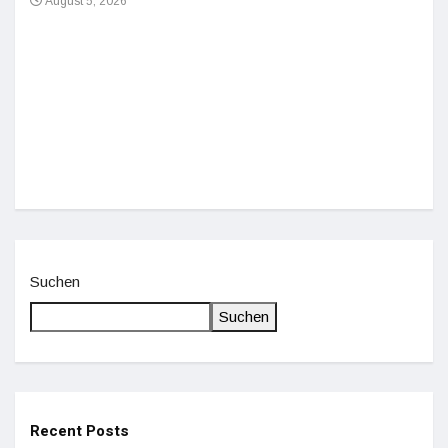
August 5, 2026
Einz
De
Suchen
Suchen
Recent Posts