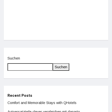
Einz
De
Suchen
Suchen
Recent Posts
Comfort and Memorable Stays with QHotels
Autoersatzteile clever vergleichen mit daparto