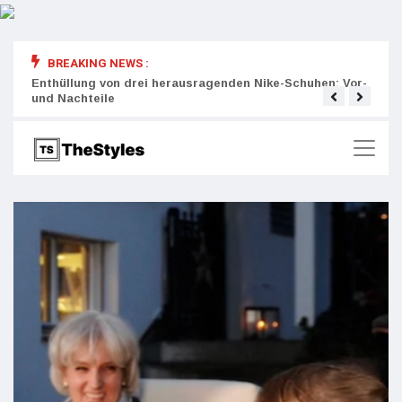
BREAKING NEWS :
rity:
Enthüllung von drei herausragenden Nike-Schuhen: Vor-
Die r
und Nachteile
Wich