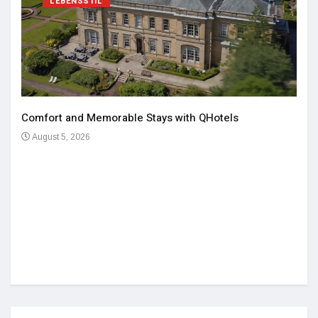
LEBENSSTIL
Comfort and Memorable Stays with QHotels
August 5, 2026
Einz
De