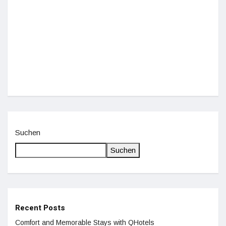
Einz
De
Suchen
Suchen
Recent Posts
Comfort and Memorable Stays with QHotels