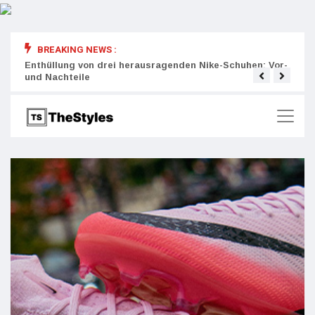
BREAKING NEWS :
rity:
Enthüllung von drei herausragenden Nike-Schuhen: Vor-
Die r
und Nachteile
Wich