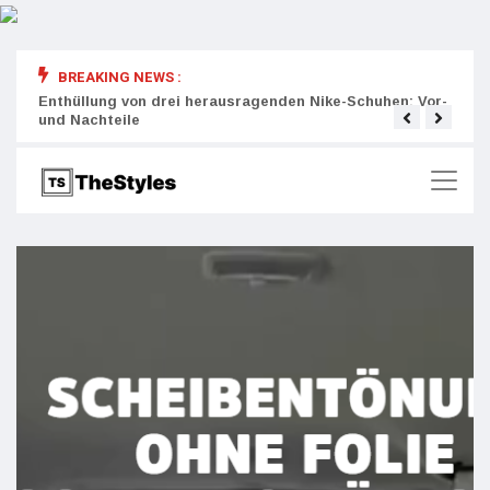
BREAKING NEWS :
rity:
Enthüllung von drei herausragenden Nike-Schuhen: Vor-
Die r
und Nachteile
Wich