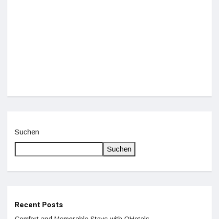
Einz
De
Suchen
Suchen
Recent Posts