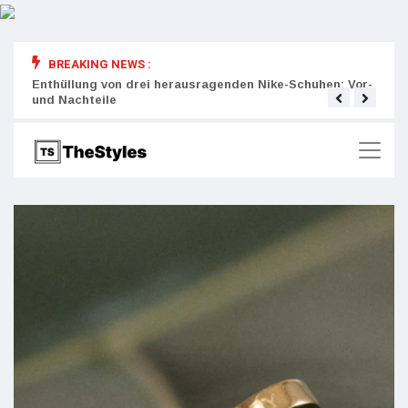
BREAKING NEWS :
rity:
Enthüllung von drei herausragenden Nike-Schuhen: Vor-
Die r
und Nachteile
Wich