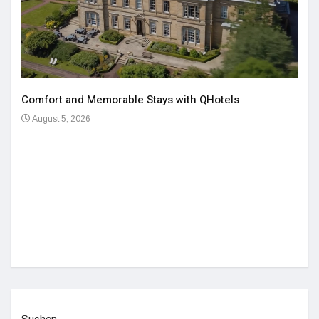
Comfort and Memorable Stays with QHotels
August 5, 2026
Einz
De
Suchen