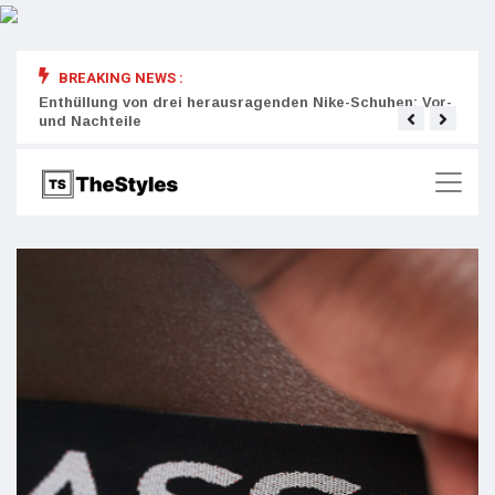
BREAKING NEWS :
rity:
Enthüllung von drei herausragenden Nike-Schuhen: Vor-
Die r
und Nachteile
Wich