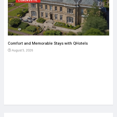
LEBENSSTIL
Comfort and Memorable Stays with QHotels
August 5, 2026
Einz
De