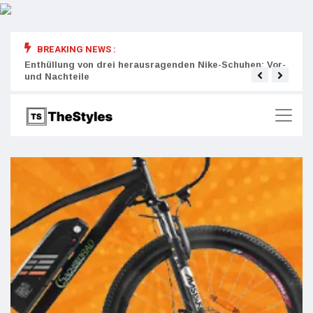
BREAKING NEWS :
rity:
Enthüllung von drei herausragenden Nike-Schuhen: Vor-
Die r
und Nachteile
Wich