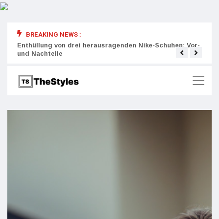
BREAKING NEWS :
rity:
Enthüllung von drei herausragenden Nike-Schuhen: Vor-
Die r
und Nachteile
Wich