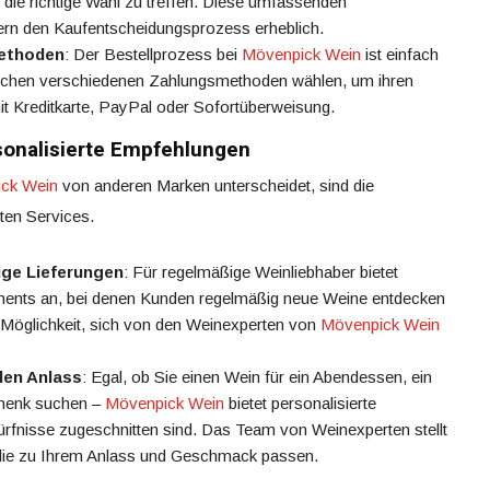
 die richtige Wahl zu treffen. Diese umfassenden
ern den Kaufentscheidungsprozess erheblich.
ethoden
: Der Bestellprozess bei
Mövenpick Wein
ist einfach
schen verschiedenen Zahlungsmethoden wählen, um ihren
it Kreditkarte, PayPal oder Sofortüberweisung.
sonalisierte Empfehlungen
ck Wein
von anderen Marken unterscheidet, sind die
ten Services.
ge Lieferungen
: Für regelmäßige Weinliebhaber bietet
nts an, bei denen Kunden regelmäßig neue Weine entdecken
e Möglichkeit, sich von den Weinexperten von
Mövenpick Wein
den Anlass
: Egal, ob Sie einen Wein für ein Abendessen, ein
chenk suchen –
Mövenpick Wein
bietet personalisierte
ürfnisse zugeschnitten sind. Das Team von Weinexperten stellt
 die zu Ihrem Anlass und Geschmack passen.