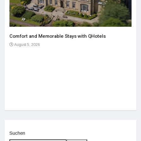
Comfort and Memorable Stays with QHotels
August 5, 2026
Einz
De
Suchen