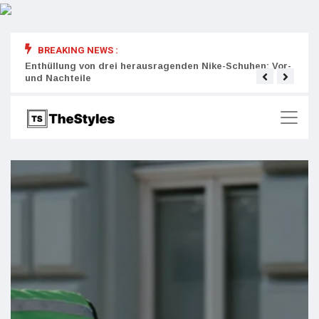
BREAKING NEWS :
rity:
Enthüllung von drei herausragenden Nike-Schuhen: Vor-
Die r
und Nachteile
Wich