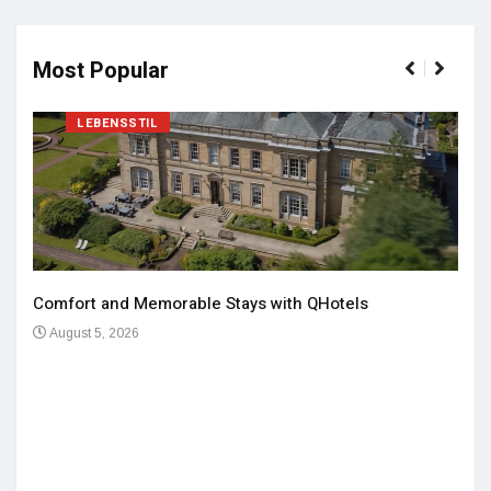
Most Popular
LEBENSSTIL
Comfort and Memorable Stays with QHotels
August 5, 2026
Einz
De