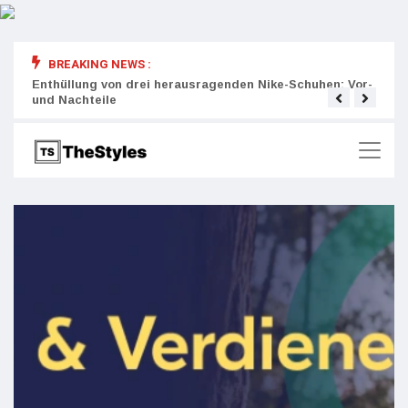
BREAKING NEWS :
rity:
Enthüllung von drei herausragenden Nike-Schuhen: Vor-
Die r
und Nachteile
Wich