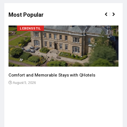
Most Popular
LEBENSSTIL
Comfort and Memorable Stays with QHotels
August 5, 2026
Einz
De