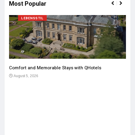
Most Popular
LEBENSSTIL
Comfort and Memorable Stays with QHotels
August 5, 2026
Einz
De