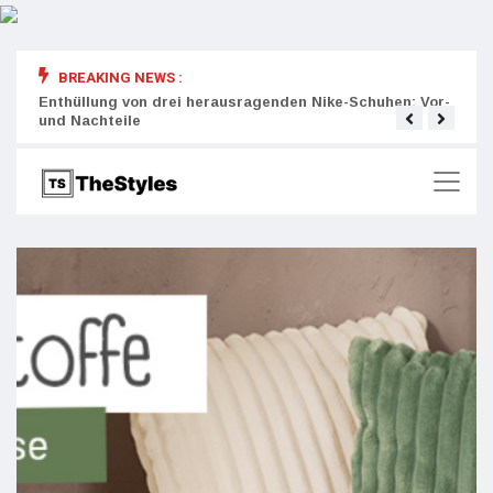
BREAKING NEWS :
rity:
Enthüllung von drei herausragenden Nike-Schuhen: Vor-
Die r
und Nachteile
Wich