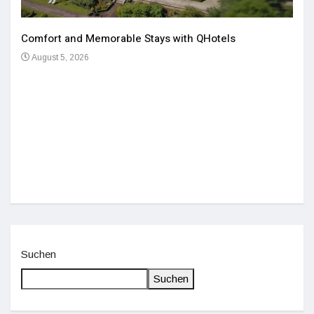
Comfort and Memorable Stays with QHotels
August 5, 2026
Einz
De
Suchen
Suchen