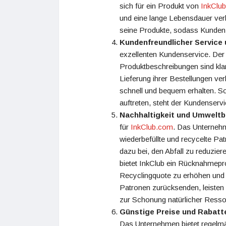
sich für ein Produkt von
InkClu
und eine lange Lebensdauer verl
seine Produkte, sodass Kunden 
Kundenfreundlicher Service 
exzellenten Kundenservice. Der 
Produktbeschreibungen sind klar
Lieferung ihrer Bestellungen ve
schnell und bequem erhalten. So
auftreten, steht der Kundenservi
Nachhaltigkeit und Umwelt
für
InkClub.com
. Das Unternehm
wiederbefüllte und recycelte Pat
dazu bei, den Abfall zu reduzie
bietet InkClub ein Rücknahmepr
Recyclingquote zu erhöhen und d
Patronen zurücksenden, leisten 
zur Schonung natürlicher Resso
Günstige Preise und Rabatt
Das Unternehmen bietet regelmä