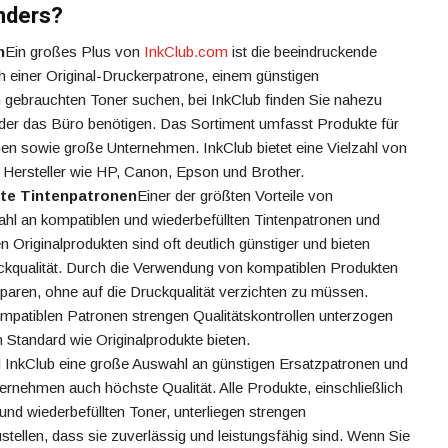
nders?
n
Ein großes Plus von
InkClub.com
ist die beeindruckende
ch einer Original-Druckerpatrone, einem günstigen
 gebrauchten Toner suchen, bei InkClub finden Sie nahezu
oder das Büro benötigen. Das Sortiment umfasst Produkte für
men sowie große Unternehmen. InkClub bietet eine Vielzahl von
 Hersteller wie HP, Canon, Epson und Brother.
lte Tintenpatronen
Einer der größten Vorteile von
ahl an kompatiblen und wiederbefüllten Tintenpatronen und
n Originalprodukten sind oft deutlich günstiger und bieten
ckqualität. Durch die Verwendung von kompatiblen Produkten
paren, ohne auf die Druckqualität verzichten zu müssen.
kompatiblen Patronen strengen Qualitätskontrollen unterzogen
 Standard wie Originalprodukte bieten.
InkClub eine große Auswahl an günstigen Ersatzpatronen und
nternehmen auch höchste Qualität. Alle Produkte, einschließlich
und wiederbefüllten Toner, unterliegen strengen
stellen, dass sie zuverlässig und leistungsfähig sind. Wenn Sie