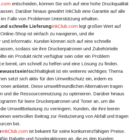
b.com
entscheiden, können Sie sich auf eine hohe Druckqualität
assen. Darüber hinaus gewährt InkClub eine Garantie auf alle
im Falle von Problemen Unterstützung erhalten.
und schnelle Lieferung
InkClub.com
legt großen Wert auf
Online-Shop ist einfach zu navigieren, und die
 und informativ. Kunden können sich auf eine schnelle
rlassen, sodass sie ihre Druckerpatronen und Zubehörteile
llte ein Produkt nicht verfügbar sein oder ein Problem
ce bereit, um schnell zu helfen und eine Lösung zu finden.
bewusstsein
Nachhaltigkeit ist ein weiteres wichtiges Thema
en setzt sich aktiv für den Umweltschutz ein, indem es
ronen anbietet. Diese umweltfreundlichen Alternativen tragen
ren und die Ressourcennutzung zu optimieren. Darüber hinaus
ogramm für leere Druckerpatronen und Toner an, um die
ie Umweltbelastung zu verringern. Kunden, die ihre leeren
einen wertvollen Beitrag zur Reduzierung von Abfall und tragen
urcen bei.
e
InkClub.com
ist bekannt für seine konkurrenzfähigen Preise.
ßig Rabatte und Sonderaktionen an, die es den Kunden