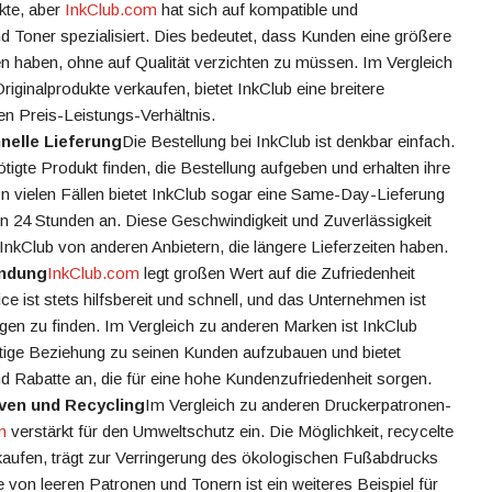
kte, aber
InkClub.com
hat sich auf kompatible und
nd Toner spezialisiert. Dies bedeutet, dass Kunden eine größere
n haben, ohne auf Qualität verzichten zu müssen. Im Vergleich
riginalprodukte verkaufen, bietet InkClub eine breitere
n Preis-Leistungs-Verhältnis.
nelle Lieferung
Die Bestellung bei InkClub ist denkbar einfach.
igte Produkt finden, die Bestellung aufgeben und erhalten ihre
 In vielen Fällen bietet InkClub sogar eine Same-Day-Lieferung
on 24 Stunden an. Diese Geschwindigkeit und Zuverlässigkeit
InkClub von anderen Anbietern, die längere Lieferzeiten haben.
indung
InkClub.com
legt großen Wert auf die Zufriedenheit
 ist stets hilfsbereit und schnell, und das Unternehmen ist
egen zu finden. Im Vergleich zu anderen Marken ist InkClub
stige Beziehung zu seinen Kunden aufzubauen und bietet
Rabatte an, die für eine hohe Kundenzufriedenheit sorgen.
ven und Recycling
Im Vergleich zu anderen Druckerpatronen-
m
verstärkt für den Umweltschutz ein. Die Möglichkeit, recycelte
kaufen, trägt zur Verringerung des ökologischen Fußabdrucks
e von leeren Patronen und Tonern ist ein weiteres Beispiel für