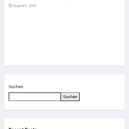
August 5, 2026
Einz
De
Suchen
Suchen