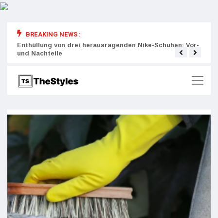
BREAKING NEWS :
rity:
Enthüllung von drei herausragenden Nike-Schuhen: Vor-
Die r
und Nachteile
Wich