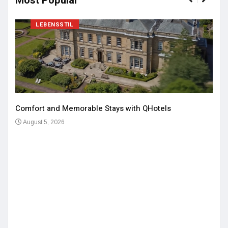
Most Popular
LEBENSSTIL
Comfort and Memorable Stays with QHotels
August 5, 2026
Einz
De