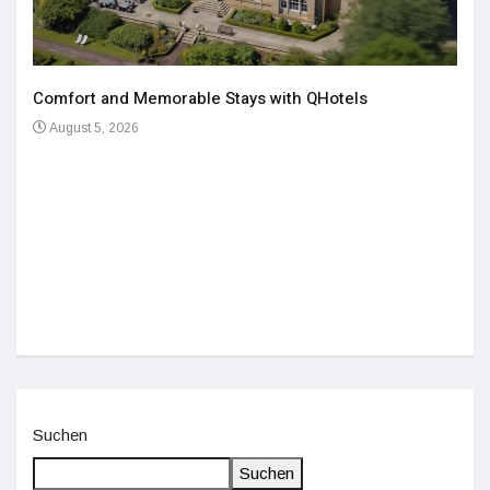
Comfort and Memorable Stays with QHotels
August 5, 2026
Einz
De
Suchen
Suchen