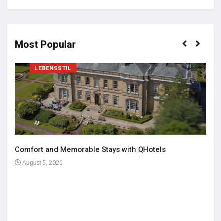
Most Popular
LEBENSSTIL
Comfort and Memorable Stays with QHotels
August 5, 2026
Einz
De