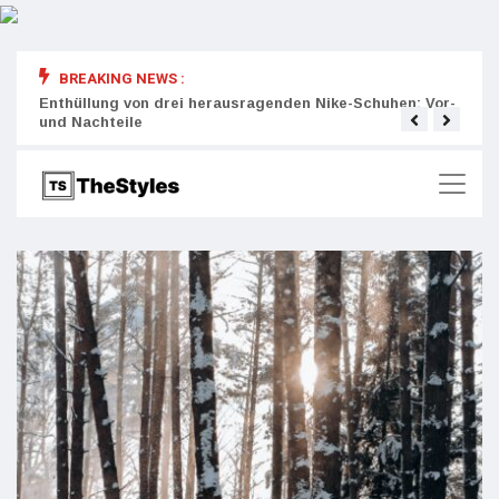
BREAKING NEWS :
rity:
Enthüllung von drei herausragenden Nike-Schuhen: Vor-
Die r
und Nachteile
Wich