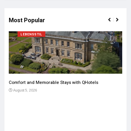
Most Popular
LEBENSSTIL
Comfort and Memorable Stays with QHotels
August 5, 2026
Einz
De