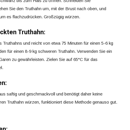
Schwanz bis zum Hals zu öffnen. Schneiden Sie
ehen Sie den Truthahn um, mit der Brust nach oben, und
, um es flachzudrücken. Großzügig würzen.
ickten Truthahn:
es Truthahns und reicht von etwa 75 Minuten für einen 5-6 kg
den für einen 8-9 kg schweren Truthahn. Verwenden Sie ein
aren zu gewährleisten. Zielen Sie auf 65°C für das
l.
en:
 aus saftig und geschmackvoll und benötigt daher keine
en Truthahn würzen, funktioniert diese Methode genauso gut.
en: